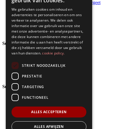
gebruik van cookies.
Safety Days die je team niet meer vergeet
About
We gebruiken cookies om inhoud en
VR trainings
nl
advertenties te personaliseren en om ons
Safety themes
fr
verkeer te analyseren. We delen ook
Contact
en
informatie over uw gebruik van onze site
Become a partner
de
met onze advertentie- en analysepartners,
Downloads
die deze kunnen combineren met andere
informatie die u aan hen heeft verstrekt of
Sectors
die zij hebben verzameld door uw gebruik
van hun diensten.
cookie policy.
Logistics
Industry
Infrastructure
STRIKT NOODZAKELIJK
Construction
Production
PRESTATIE
Services
TARGETING
FUNCTIONEEL
Onsite
Offsite
Subscriptions
ALLES ACCEPTEREN
Cookie policy
Privacy Policy
ALLES AFWIJZEN
Terms and Conditions