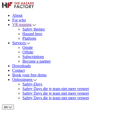
About
For who
VR-training
Safety themes
Hazard hero
Platform
Services
Onsite
Offsite
Subscriptions
Become a partner
Downloads
Contact
Book your free demo
Oplossingen
Safety-Days
Safety Days die je team niet meer vergeet
Safety Days die je team niet meer vergeet
Safety Days die je team niet meer vergeet
en